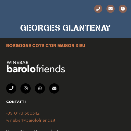
GEORGES GLANTENAY
BORGOGNE COTE C’OR MAISON DIEU
CONTATTI
+39 0173 560542
winebar@barolofriends.it