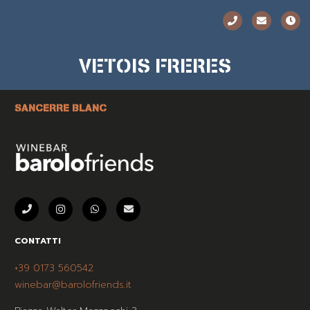
VETOIS FRERES
SANCERRE BLANC
CONTATTI
+39 0173 560542
winebar@barolofriends.it