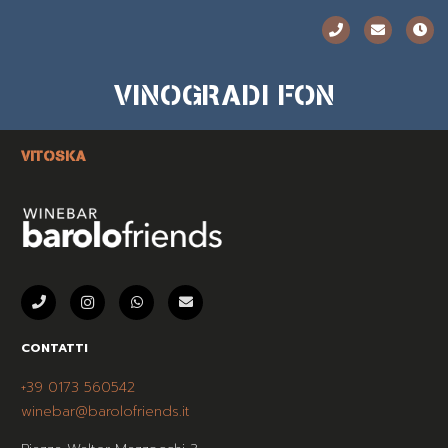
VINOGRADI FON
VITOSKA
CONTATTI
+39 0173 560542
winebar@barolofriends.it