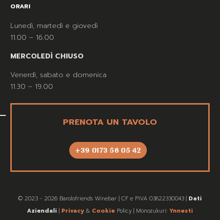
ORARI
Lunedì, martedì e giovedì
11.00 – 16.00
MERCOLEDÌ CHIUSO
Venerdì, sabato e domenica
11.30 – 19.00
PRENOTA UN TAVOLO
+39 0173 56 05 42
© 2023 - 2026 Barolofriends Winebar | CF e PIVA 03822330043 |
Dati
Aziendali
|
Privacy
&
Cookie
Policy | Monozukuri:
Ynnesti