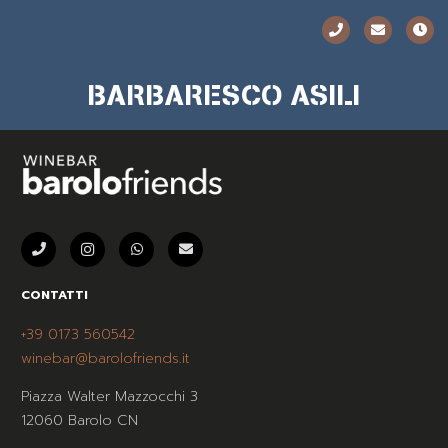
BARBARESCO ASILI
CONTATTI
+39 0173 560542
winebar@barolofriends.it
Piazza Walter Mazzocchi 3
12060 Barolo CN