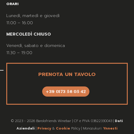
ORARI
Lunedì, martedì e giovedì
11.00 – 16.00
MERCOLEDÌ CHIUSO
Venerdì, sabato e domenica
11.30 – 19.00
PRENOTA UN TAVOLO
+39 0173 56 05 42
© 2023 - 2026 Barolofriends Winebar | CF e PIVA 03822330043 |
Dati
Aziendali
|
Privacy
&
Cookie
Policy | Monozukuri:
Ynnesti