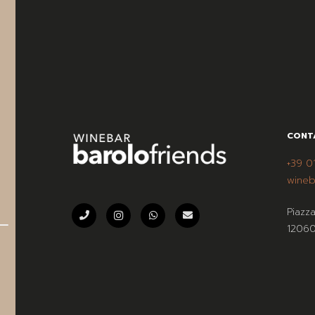
CONT
+39 0
wineb
Piazz
12060