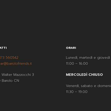
ATTI
ORARI
173 560542
Lunedì, martedì e giovedì
ar@barolofriends.it
11.00 – 16.00
a Walter Mazzocchi 3
MERCOLEDÌ CHIUSO
 Barolo CN
Venerdì, sabato e domeni
11.30 – 19.00