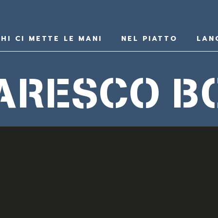
HI CI METTE LE MANI
NEL PIATTO
LAN
ARESCO BO