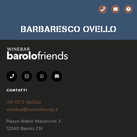
BARBARESCO OVELLO
CONTATTI
+39 0173 560542
winebar@barolofriends.it
Piazza Walter Mazzocchi 3
12060 Barolo CN