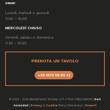
ORARI
Lunedì, martedì e giovedì
11.00 – 16.00
MERCOLEDÌ CHIUSO
Venerdì, sabato e domenica
11.30 – 19.00
PRENOTA UN TAVOLO
+39 0173 56 05 42
© 2023 - 2026 Barolofriends Winebar | CF e PIVA 03822330043 |
Dati
Aziendali
|
Privacy
&
Cookie
Policy | Monozukuri:
Ynnesti