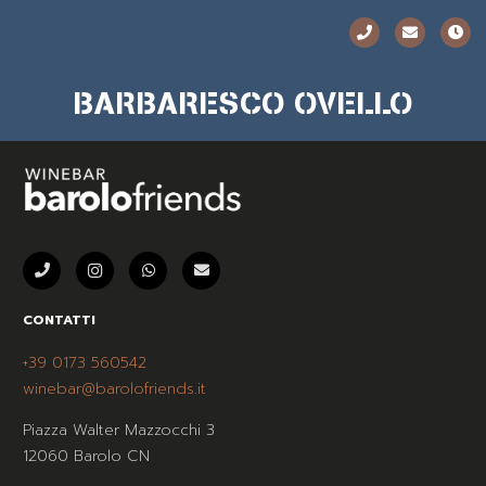
BARBARESCO OVELLO
CONTATTI
+39 0173 560542
winebar@barolofriends.it
Piazza Walter Mazzocchi 3
12060 Barolo CN