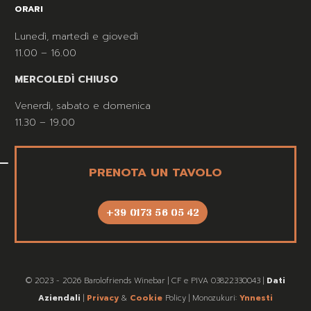
ORARI
Lunedì, martedì e giovedì
11.00 – 16.00
MERCOLEDÌ CHIUSO
Venerdì, sabato e domenica
11.30 – 19.00
PRENOTA UN TAVOLO
+39 0173 56 05 42
© 2023 - 2026 Barolofriends Winebar | CF e PIVA 03822330043 |
Dati
Aziendali
|
Privacy
&
Cookie
Policy | Monozukuri:
Ynnesti