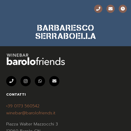
BARBARESCO
SERRABOELLA
CONTATTI
+39 0173 560542
winebar@barolofriends.it
Piazza Walter Mazzocchi 3