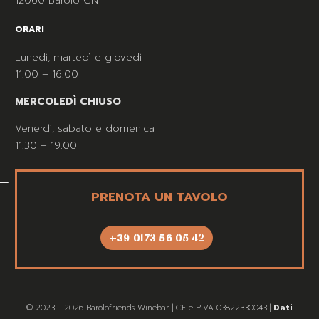
12060 Barolo CN
ORARI
Lunedì, martedì e giovedì
11.00 – 16.00
MERCOLEDÌ CHIUSO
Venerdì, sabato e domenica
11.30 – 19.00
PRENOTA UN TAVOLO
+39 0173 56 05 42
© 2023 - 2026 Barolofriends Winebar | CF e PIVA 03822330043 |
Dati