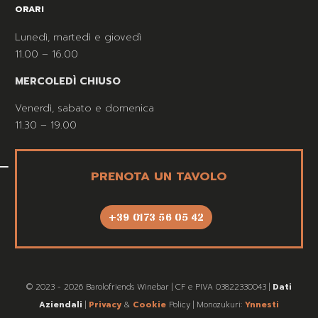
ORARI
Lunedì, martedì e giovedì
11.00 – 16.00
MERCOLEDÌ CHIUSO
Venerdì, sabato e domenica
11.30 – 19.00
PRENOTA UN TAVOLO
+39 0173 56 05 42
© 2023 - 2026 Barolofriends Winebar | CF e PIVA 03822330043 |
Dati
Aziendali
|
Privacy
&
Cookie
Policy | Monozukuri:
Ynnesti