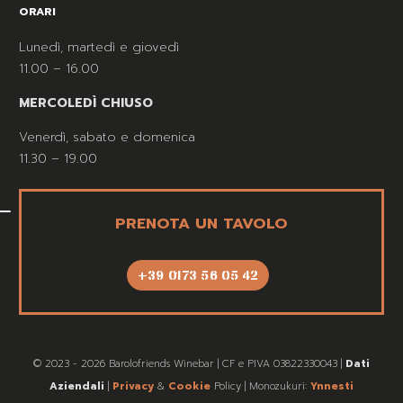
ORARI
Lunedì, martedì e giovedì
11.00 – 16.00
MERCOLEDÌ CHIUSO
Venerdì, sabato e domenica
11.30 – 19.00
PRENOTA UN TAVOLO
+39 0173 56 05 42
© 2023 - 2026 Barolofriends Winebar | CF e PIVA 03822330043 |
Dati
Aziendali
|
Privacy
&
Cookie
Policy | Monozukuri:
Ynnesti