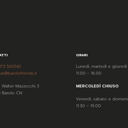
ATTI
ORARI
173 560542
Lunedì, martedì e giovedì
ar@barolofriends.it
11.00 – 16.00
a Walter Mazzocchi 3
MERCOLEDÌ CHIUSO
 Barolo CN
Venerdì, sabato e domeni
11.30 – 19.00