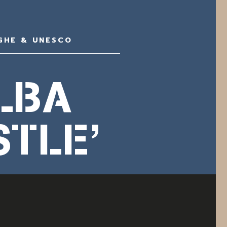
GHE & UNESCO
LBA
STLE’