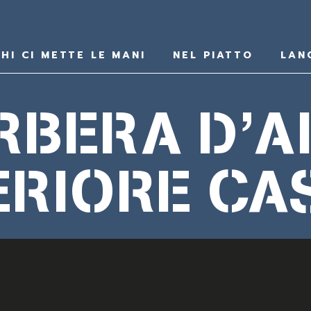
HI CI METTE LE MANI
NEL PIATTO
LAN
RBERA D’A
RIORE CA