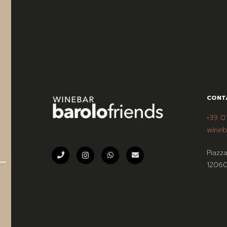
CONT
+39 0
wineb
Piazz
12060