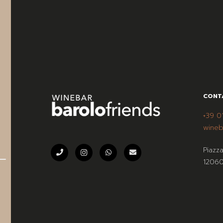
CONT
+39 0
wineb
Piazz
12060