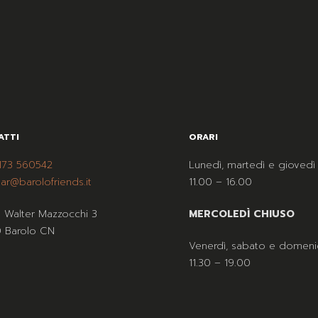
ATTI
ORARI
173 560542
Lunedì, martedì e giovedì
ar@barolofriends.it
11.00 – 16.00
a Walter Mazzocchi 3
MERCOLEDÌ CHIUSO
 Barolo CN
Venerdì, sabato e domeni
11.30 – 19.00