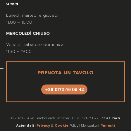
ORARI
Lunedì, martedì e giovedì
11.00 – 16.00
MERCOLEDÌ CHIUSO
Venerdì, sabato e domenica
11.30 – 19.00
PRENOTA UN TAVOLO
+39 0173 56 05 42
© 2023 - 2026 Barolofriends Winebar | CF e PIVA 03822330043 |
Dati
Aziendali
|
Privacy
&
Cookie
Policy | Monozukuri:
Ynnesti