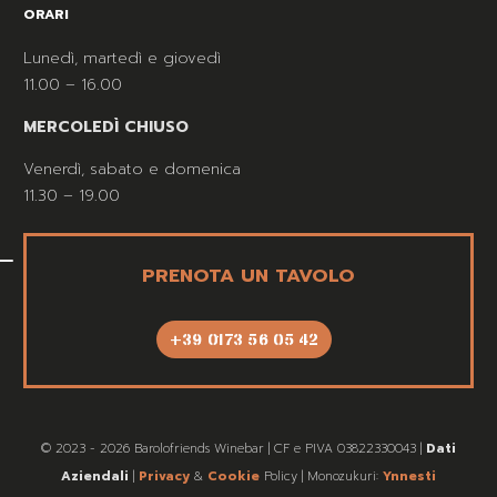
ORARI
Lunedì, martedì e giovedì
11.00 – 16.00
MERCOLEDÌ CHIUSO
Venerdì, sabato e domenica
11.30 – 19.00
PRENOTA UN TAVOLO
+39 0173 56 05 42
© 2023 - 2026 Barolofriends Winebar | CF e PIVA 03822330043 |
Dati
Aziendali
|
Privacy
&
Cookie
Policy | Monozukuri:
Ynnesti