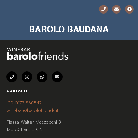
BAROLO BAUDANA
CONTATTI
+39 0173 560542
winebar@barolofriends.it
Piazza Walter Mazzocchi 3
12060 Barolo CN