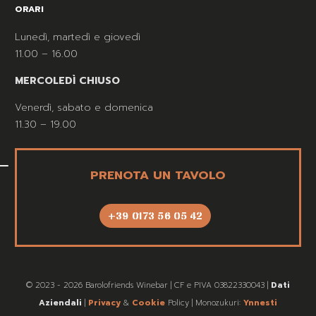
ORARI
Lunedì, martedì e giovedì
11.00 – 16.00
MERCOLEDÌ CHIUSO
Venerdì, sabato e domenica
11.30 – 19.00
PRENOTA UN TAVOLO
+39 0173 56 05 42
© 2023 - 2026 Barolofriends Winebar | CF e PIVA 03822330043 |
Dati
Aziendali
|
Privacy
&
Cookie
Policy | Monozukuri:
Ynnesti