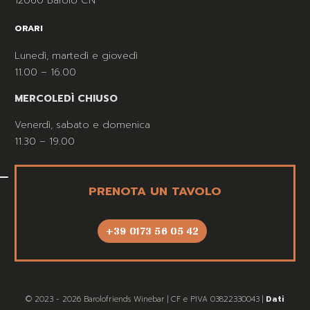
12060 Barolo CN
ORARI
Lunedì, martedì e giovedì
11.00 – 16.00
MERCOLEDÌ CHIUSO
Venerdì, sabato e domenica
11.30 – 19.00
PRENOTA UN TAVOLO
+39 0173 56 05 42
© 2023 - 2026 Barolofriends Winebar | CF e PIVA 03822330043 |
Dati