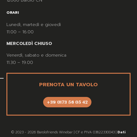
12060 Barolo CN
ORARI
Lunedì, martedì e giovedì
11.00 – 16.00
MERCOLEDÌ CHIUSO
Venerdì, sabato e domenica
11.30 – 19.00
PRENOTA UN TAVOLO
+39 0173 56 05 42
© 2023 - 2026 Barolofriends Winebar | CF e PIVA 03822330043 |
Dati