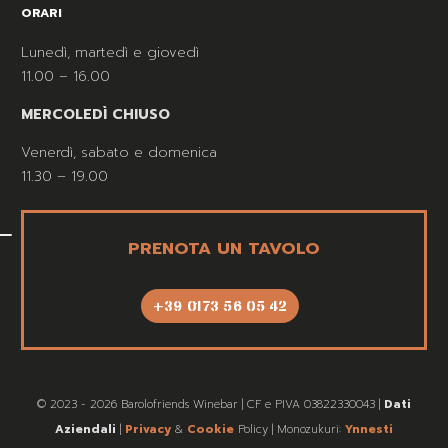
ORARI
Lunedì, martedì e giovedì
11.00 – 16.00
MERCOLEDÌ CHIUSO
Venerdì, sabato e domenica
11.30 – 19.00
PRENOTA UN TAVOLO
+39 0173 56 05 42
© 2023 - 2026 Barolofriends Winebar | CF e PIVA 03822330043 |
Dati
Aziendali
|
Privacy
&
Cookie
Policy | Monozukuri:
Ynnesti