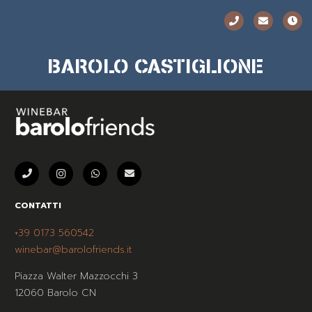
BAROLO CASTIGLIONE
CONTATTI
+39 0173 560542
winebar@barolofriends.it
Piazza Walter Mazzocchi 3
12060 Barolo CN