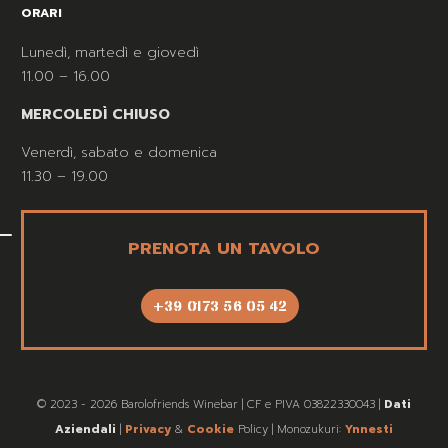
ORARI
Lunedì, martedì e giovedì
11.00 – 16.00
MERCOLEDÌ CHIUSO
Venerdì, sabato e domenica
11.30 – 19.00
PRENOTA UN TAVOLO
+39 0173 56 05 42
© 2023 - 2026 Barolofriends Winebar | CF e PIVA 03822330043 |
Dati
Aziendali
|
Privacy
&
Cookie
Policy | Monozukuri:
Ynnesti