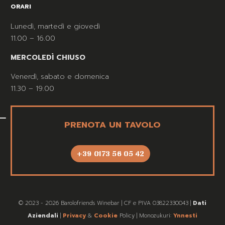
ORARI
Lunedì, martedì e giovedì
11.00 – 16.00
MERCOLEDÌ CHIUSO
Venerdì, sabato e domenica
11.30 – 19.00
PRENOTA UN TAVOLO
+39 0173 56 05 42
© 2023 - 2026 Barolofriends Winebar | CF e PIVA 03822330043 |
Dati
Aziendali
|
Privacy
&
Cookie
Policy | Monozukuri:
Ynnesti