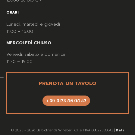
12060 Barolo CN
ORARI
Lunedì, martedì e giovedì
11.00 – 16.00
MERCOLEDÌ CHIUSO
Venerdì, sabato e domenica
11.30 – 19.00
PRENOTA UN TAVOLO
+39 0173 56 05 42
© 2023 - 2026 Barolofriends Winebar | CF e PIVA 03822330043 |
Dati