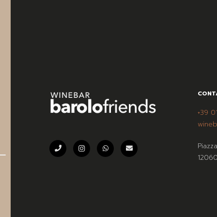
CONT
+39 0
wineb
Piazz
12060