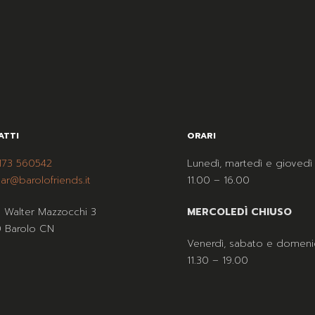
ATTI
ORARI
173 560542
Lunedì, martedì e giovedì
ar@barolofriends.it
11.00 – 16.00
a Walter Mazzocchi 3
MERCOLEDÌ CHIUSO
 Barolo CN
Venerdì, sabato e domeni
11.30 – 19.00