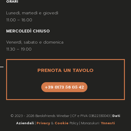
ORARI
Lunedì, martedì e giovedì
11.00 – 16.00
MERCOLEDÌ CHIUSO
Venerdì, sabato e domenica
11.30 – 19.00
PRENOTA UN TAVOLO
+39 0173 56 05 42
© 2023 - 2026 Barolofriends Winebar | CF e PIVA 03822330043 |
Dati
Aziendali
|
Privacy
&
Cookie
Policy | Monozukuri:
Ynnesti