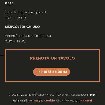
ORARI
Lunedì, martedì e giovedì
11.00 – 16.00
MERCOLEDÌ CHIUSO
Venerdì, sabato e domenica
11.30 – 19.00
PRENOTA UN TAVOLO
+39 0173 56 05 42
© 2023 - 2026 Barolofriends Winebar | CF e PIVA 03822330043 |
Dati
Aziendali
|
Privacy
&
Cookie
Policy | Monozukuri:
Ynnesti