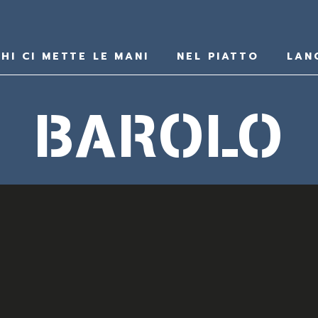
HI CI METTE LE MANI
NEL PIATTO
LAN
BAROLO