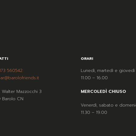
ATTI
ORARI
173 560542
Lunedì, martedì e giovedì
ar@barolofriends.it
11.00 – 16.00
a Walter Mazzocchi 3
MERCOLEDÌ CHIUSO
 Barolo CN
Venerdì, sabato e domeni
11.30 – 19.00