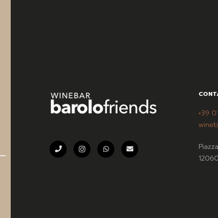
CONT
+39 0
wineb
Piazz
12060