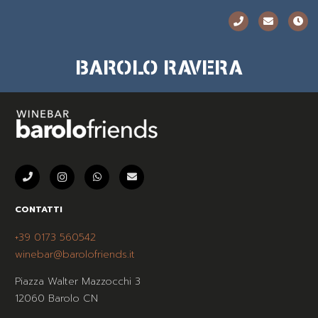
BAROLO RAVERA
CONTATTI
+39 0173 560542
winebar@barolofriends.it
Piazza Walter Mazzocchi 3
12060 Barolo CN