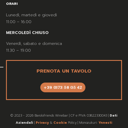
ORARI
Lunedì, martedì e giovedì
11.00 – 16.00
MERCOLEDÌ CHIUSO
Venerdì, sabato e domenica
11.30 – 19.00
PRENOTA UN TAVOLO
+39 0173 56 05 42
© 2023 - 2026 Barolofriends Winebar | CF e PIVA 03822330043 |
Dati
Aziendali
|
Privacy
&
Cookie
Policy | Monozukuri:
Ynnesti