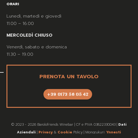
ORARI
Lunedì, martedì e giovedì
11.00 – 16.00
MERCOLEDÌ CHIUSO
Venerdì, sabato e domenica
11.30 – 19.00
PRENOTA UN TAVOLO
+39 0173 56 05 42
© 2023 - 2026 Barolofriends Winebar | CF e PIVA 03822330043 |
Dati
Aziendali
|
Privacy
&
Cookie
Policy | Monozukuri:
Ynnesti