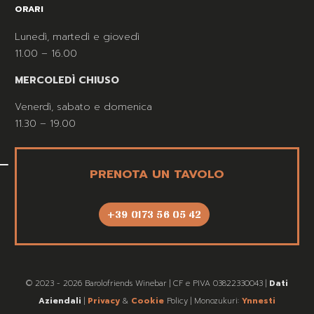
ORARI
Lunedì, martedì e giovedì
11.00 – 16.00
MERCOLEDÌ CHIUSO
Venerdì, sabato e domenica
11.30 – 19.00
PRENOTA UN TAVOLO
+39 0173 56 05 42
© 2023 - 2026 Barolofriends Winebar | CF e PIVA 03822330043 |
Dati
Aziendali
|
Privacy
&
Cookie
Policy | Monozukuri:
Ynnesti