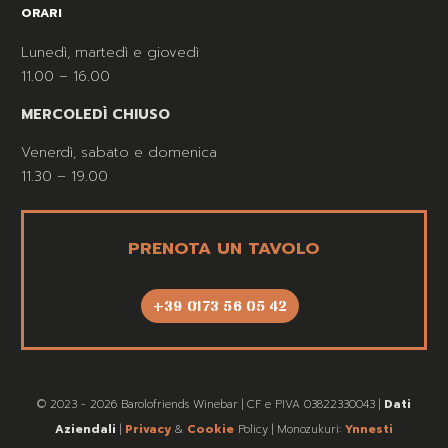
ORARI
Lunedì, martedì e giovedì
11.00 – 16.00
MERCOLEDÌ CHIUSO
Venerdì, sabato e domenica
11.30 – 19.00
PRENOTA UN TAVOLO
+39 0173 56 05 42
© 2023 - 2026 Barolofriends Winebar | CF e PIVA 03822330043 |
Dati
Aziendali
|
Privacy
&
Cookie
Policy | Monozukuri:
Ynnesti