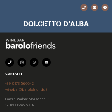
DOLCETTO D’ALBA
CONTATTI
+39 0173 560542
winebar@barolofriends.it
Piazza Walter Mazzocchi 3
12060 Barolo CN