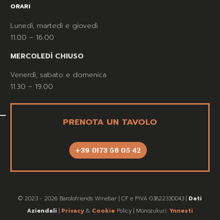
ORARI
Lunedì, martedì e giovedì
11.00 – 16.00
MERCOLEDÌ CHIUSO
Venerdì, sabato e domenica
11.30 – 19.00
PRENOTA UN TAVOLO
+39 0173 56 05 42
© 2023 - 2026 Barolofriends Winebar | CF e PIVA 03822330043 |
Dati
Aziendali
|
Privacy
&
Cookie
Policy | Monozukuri:
Ynnesti