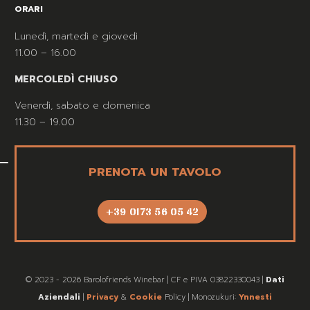
ORARI
Lunedì, martedì e giovedì
11.00 – 16.00
MERCOLEDÌ CHIUSO
Venerdì, sabato e domenica
11.30 – 19.00
PRENOTA UN TAVOLO
+39 0173 56 05 42
© 2023 - 2026 Barolofriends Winebar | CF e PIVA 03822330043 |
Dati
Aziendali
|
Privacy
&
Cookie
Policy | Monozukuri:
Ynnesti