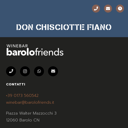
DON CHISCIOTTE FIANO
CONTATTI
+39 0173 560542
winebar@barolofriends.it
Piazza Walter Mazzocchi 3
12060 Barolo CN