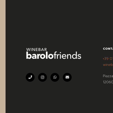
CONT
+39 0
wineb
Piazz
12060