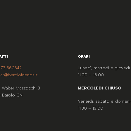
ATTI
ORARI
173 560542
Lunedì, martedì e giovedì
ar@barolofriends.it
11.00 – 16.00
a Walter Mazzocchi 3
MERCOLEDÌ CHIUSO
 Barolo CN
Venerdì, sabato e domeni
11.30 – 19.00