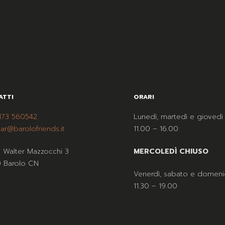
ATTI
ORARI
173 560542
Lunedì, martedì e giovedì
ar@barolofriends.it
11.00 – 16.00
a Walter Mazzocchi 3
MERCOLEDÌ CHIUSO
 Barolo CN
Venerdì, sabato e domeni
11.30 – 19.00