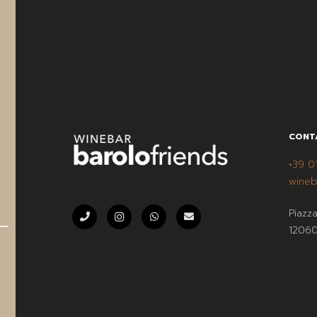
CONT
+39 0
wineb
Piazz
12060