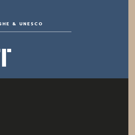
GHE & UNESCO
T