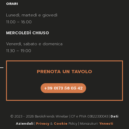
ORARI
Lunedì, martedì e giovedì
11.00 – 16.00
MERCOLEDÌ CHIUSO
Venerdì, sabato e domenica
11.30 – 19.00
PRENOTA UN TAVOLO
+39 0173 56 05 42
© 2023 - 2026 Barolofriends Winebar | CF e PIVA 03822330043 |
Dati
Aziendali
|
Privacy
&
Cookie
Policy | Monozukuri:
Ynnesti