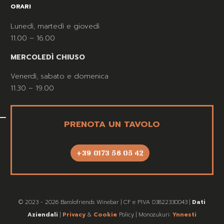
ORARI
Lunedì, martedì e giovedì
11.00 – 16.00
MERCOLEDÌ CHIUSO
Venerdì, sabato e domenica
11.30 – 19.00
PRENOTA UN TAVOLO
+39 0173 56 05 42
© 2023 - 2026 Barolofriends Winebar | CF e PIVA 03822330043 |
Dati
Aziendali
|
Privacy
&
Cookie
Policy | Monozukuri:
Ynnesti