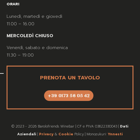
ORARI
Lunedì, martedì e giovedì
11.00 – 16.00
MERCOLEDÌ CHIUSO
Venerdì, sabato e domenica
11.30 – 19.00
PRENOTA UN TAVOLO
+39 0173 56 05 42
© 2023 - 2026 Barolofriends Winebar | CF e PIVA 03822330043 |
Dati
Aziendali
|
Privacy
&
Cookie
Policy | Monozukuri:
Ynnesti