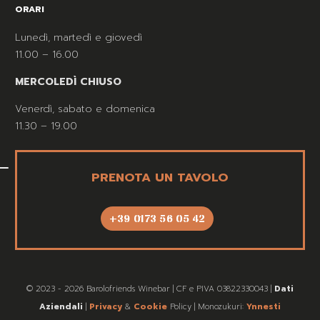
ORARI
Lunedì, martedì e giovedì
11.00 – 16.00
MERCOLEDÌ CHIUSO
Venerdì, sabato e domenica
11.30 – 19.00
PRENOTA UN TAVOLO
+39 0173 56 05 42
© 2023 - 2026 Barolofriends Winebar | CF e PIVA 03822330043 |
Dati
Aziendali
|
Privacy
&
Cookie
Policy | Monozukuri:
Ynnesti