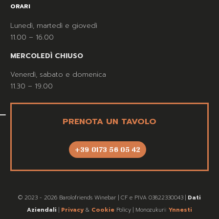
ORARI
Lunedì, martedì e giovedì
11.00 – 16.00
MERCOLEDÌ CHIUSO
Venerdì, sabato e domenica
11.30 – 19.00
PRENOTA UN TAVOLO
+39 0173 56 05 42
© 2023 - 2026 Barolofriends Winebar | CF e PIVA 03822330043 |
Dati
Aziendali
|
Privacy
&
Cookie
Policy | Monozukuri:
Ynnesti