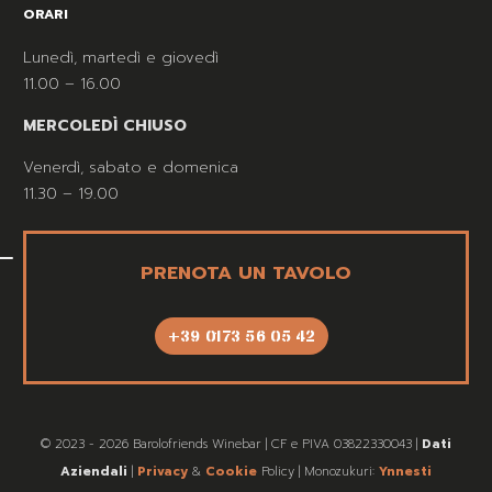
ORARI
Lunedì, martedì e giovedì
11.00 – 16.00
MERCOLEDÌ CHIUSO
Venerdì, sabato e domenica
11.30 – 19.00
PRENOTA UN TAVOLO
+39 0173 56 05 42
© 2023 - 2026 Barolofriends Winebar | CF e PIVA 03822330043 |
Dati
Aziendali
|
Privacy
&
Cookie
Policy | Monozukuri:
Ynnesti