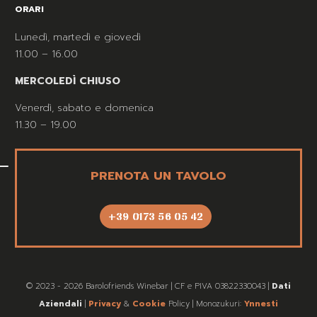
ORARI
Lunedì, martedì e giovedì
11.00 – 16.00
MERCOLEDÌ CHIUSO
Venerdì, sabato e domenica
11.30 – 19.00
PRENOTA UN TAVOLO
+39 0173 56 05 42
© 2023 - 2026 Barolofriends Winebar | CF e PIVA 03822330043 |
Dati
Aziendali
|
Privacy
&
Cookie
Policy | Monozukuri:
Ynnesti