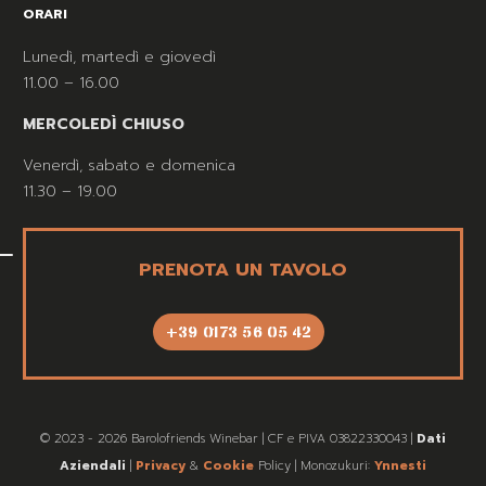
ORARI
Lunedì, martedì e giovedì
11.00 – 16.00
MERCOLEDÌ CHIUSO
Venerdì, sabato e domenica
11.30 – 19.00
PRENOTA UN TAVOLO
+39 0173 56 05 42
© 2023 - 2026 Barolofriends Winebar | CF e PIVA 03822330043 |
Dati
Aziendali
|
Privacy
&
Cookie
Policy | Monozukuri:
Ynnesti