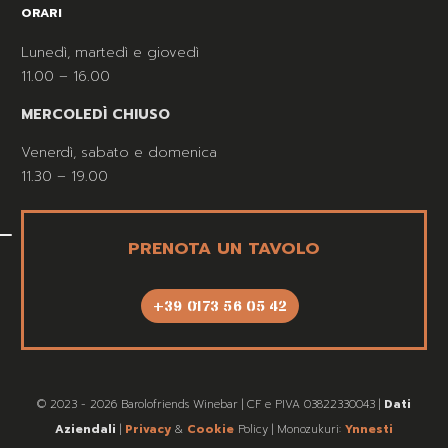
ORARI
Lunedì, martedì e giovedì
11.00 – 16.00
MERCOLEDÌ CHIUSO
Venerdì, sabato e domenica
11.30 – 19.00
PRENOTA UN TAVOLO
+39 0173 56 05 42
© 2023 - 2026 Barolofriends Winebar | CF e PIVA 03822330043 |
Dati
Aziendali
|
Privacy
&
Cookie
Policy | Monozukuri:
Ynnesti