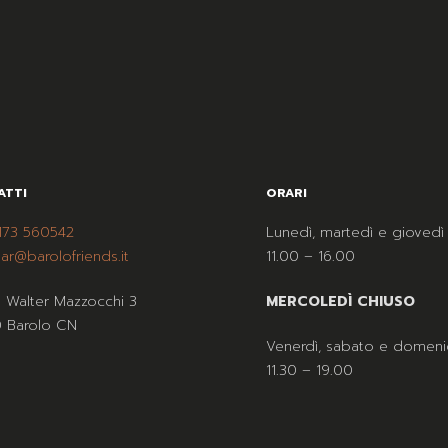
ATTI
ORARI
173 560542
Lunedì, martedì e giovedì
ar@barolofriends.it
11.00 – 16.00
a Walter Mazzocchi 3
MERCOLEDÌ CHIUSO
 Barolo CN
Venerdì, sabato e domeni
11.30 – 19.00