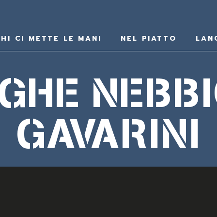
HI CI METTE LE MANI
NEL PIATTO
LAN
GHE NEBB
GAVARINI