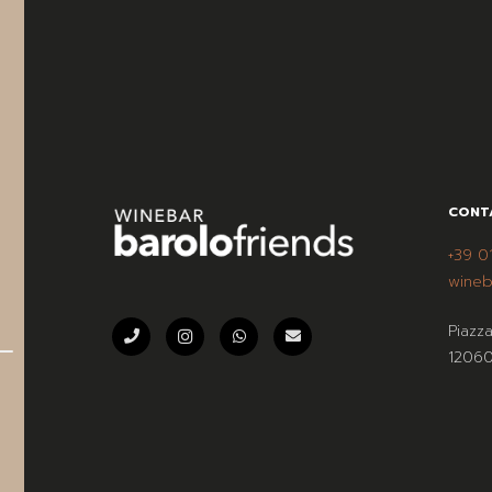
CONT
+39 0
wineb
Piazz
12060