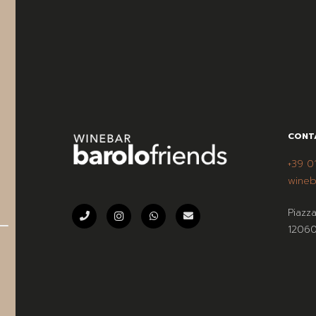
CONT
+39 0
wineb
Piazz
12060