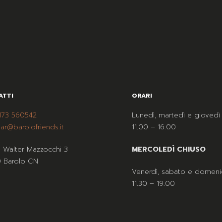
ATTI
ORARI
173 560542
Lunedì, martedì e giovedì
ar@barolofriends.it
11.00 – 16.00
a Walter Mazzocchi 3
MERCOLEDÌ CHIUSO
 Barolo CN
Venerdì, sabato e domeni
11.30 – 19.00