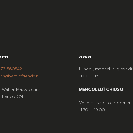
ATTI
ORARI
173 560542
Lunedì, martedì e giovedì
ar@barolofriends.it
11.00 – 16.00
a Walter Mazzocchi 3
MERCOLEDÌ CHIUSO
 Barolo CN
Venerdì, sabato e domeni
11.30 – 19.00