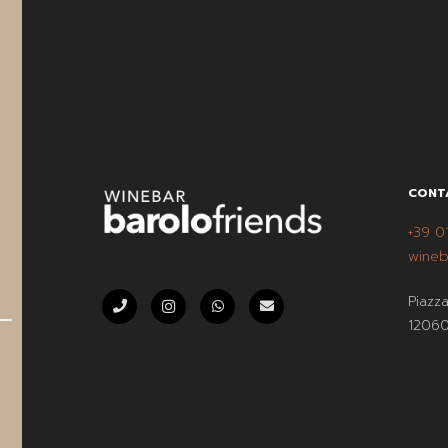
CONT
+39 0
wineb
Piazz
12060