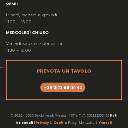
ORARI
Lunedì, martedì e giovedì
11.00 – 16.00
MERCOLEDÌ CHIUSO
Venerdì, sabato e domenica
11.30 – 19.00
PRENOTA UN TAVOLO
+39 0173 56 05 42
© 2023 - 2026 Barolofriends Winebar | CF e PIVA 03822330043 |
Dati
Aziendali
|
Privacy
&
Cookie
Policy | Monozukuri:
Ynnesti