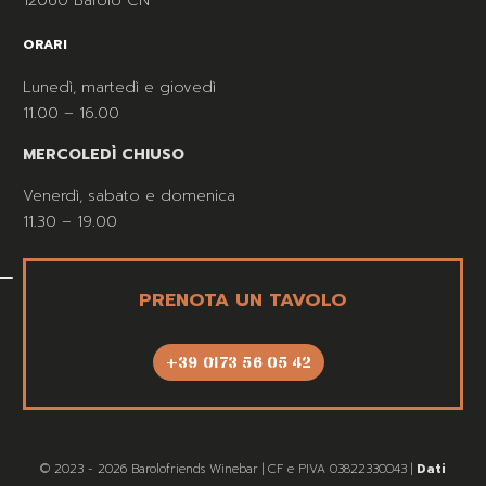
12060 Barolo CN
ORARI
Lunedì, martedì e giovedì
11.00 – 16.00
MERCOLEDÌ CHIUSO
Venerdì, sabato e domenica
11.30 – 19.00
PRENOTA UN TAVOLO
+39 0173 56 05 42
© 2023 - 2026 Barolofriends Winebar | CF e PIVA 03822330043 |
Dati