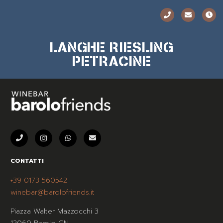
LANGHE RIESLING
PETRACINE
CONTATTI
+39 0173 560542
winebar@barolofriends.it
Piazza Walter Mazzocchi 3