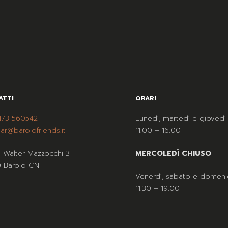
ATTI
ORARI
173 560542
Lunedì, martedì e giovedì
ar@barolofriends.it
11.00 – 16.00
a Walter Mazzocchi 3
MERCOLEDÌ CHIUSO
 Barolo CN
Venerdì, sabato e domeni
11.30 – 19.00