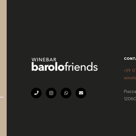
CONT
+39 0
wineb
Piazz
12060