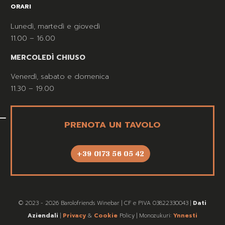
ORARI
Lunedì, martedì e giovedì
11.00 – 16.00
MERCOLEDÌ CHIUSO
Venerdì, sabato e domenica
11.30 – 19.00
PRENOTA UN TAVOLO
+39 0173 56 05 42
© 2023 - 2026 Barolofriends Winebar | CF e PIVA 03822330043 |
Dati
Aziendali
|
Privacy
&
Cookie
Policy | Monozukuri:
Ynnesti